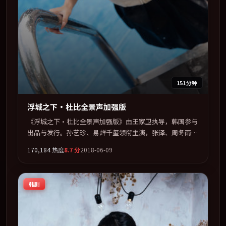
151分钟
浮城之下·杜比全景声加强版
《浮城之下·杜比全景声加强版》由王家卫执导，韩国参与
出品与发行。孙艺珍、易烊千玺领衔主演，张译、周冬雨联
袂出演。多条时间线交织，真相在最后一刻才缓缓合拢。全
170,184
热度
8.7
分
2018-06-09
片以「悬疑」类型为骨架，在叙事、表演与视听上力求统
一。定于 2018-10-05 在内地院线及主流平台同步亮相，
2018 年度话题片中口碑稳健，适合喜欢强情节与人物弧光
韩剧
的观众完整观看。