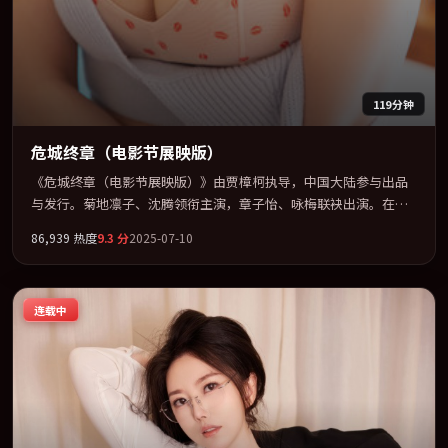
119分钟
危城终章（电影节展映版）
《危城终章（电影节展映版）》由贾樟柯执导，中国大陆参与出品
与发行。菊地凛子、沈腾领衔主演，章子怡、咏梅联袂出演。在信
任崩塌与自我救赎之间反复拉扯。全片以「冒险」类型为骨架，在
86,939
热度
9.3
分
2025-07-10
叙事、表演与视听上力求统一。定于 2025-11-14 在内地院线及主流
平台同步亮相，2025 年度话题片中口碑稳健，适合喜欢强情节与人
物弧光的观众完整观看。
连载中