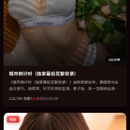
102分钟
城市倒计时（独家幕后花絮收录）
《城市倒计时（独家幕后花絮收录）》由陈凯歌执导，美国参与出
品与发行。张家辉、孙艺珍领衔主演，章子怡、朱一龙联袂出演。
公路、追车与心理战三线并进，张力持续堆叠。全片以「动作」类
118,700
热度
9.1
分
2016-04-28
型为骨架，在叙事、表演与视听上力求统一。定于 2016-09-14 在内
地院线及主流平台同步亮相，2016 年度话题片中口碑稳健，适合喜
欢强情节与人物弧光的观众完整观看。
杜比