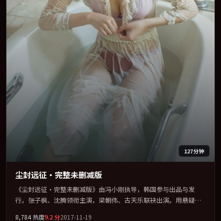
127分钟
尘封远征·完整未删减版
《尘封远征·完整未删减版》由冯小刚执导，韩国参与出品与发
行。张子枫、沈腾领衔主演，梁朝伟、古天乐联袂出演。用悬疑外
壳包裹对家庭与归属的柔软书写。全片以「奇幻」类型为骨架，在
8,784
热度
9.2
分
2017-11-19