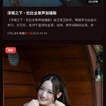
151分钟
浮城之下·杜比全景声加强版
《浮城之下·杜比全景声加强版》由王家卫执导，韩国参与出品与
发行。孙艺珍、易烊千玺领衔主演，张译、周冬雨联袂出演。多条
时间线交织，真相在最后一刻才缓缓合拢。全片以「悬疑」类型为
170,184
热度
8.7
分
2018-06-09
骨架，在叙事、表演与视听上力求统一。定于 2018-10-05 在内地院
线及主流平台同步亮相，2018 年度话题片中口碑稳健，适合喜欢强
情节与人物弧光的观众完整观看。
院线