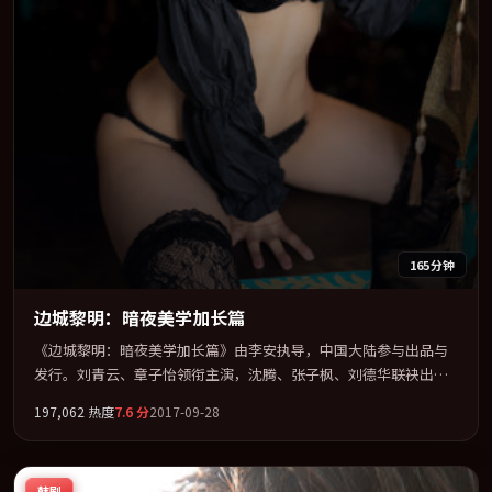
165分钟
边城黎明：暗夜美学加长篇
《边城黎明：暗夜美学加长篇》由李安执导，中国大陆参与出品与
发行。刘青云、章子怡领衔主演，沈腾、张子枫、刘德华联袂出
演。把一场意外写成对命运与选择的漫长追问。全片以「动作」类
197,062
热度
7.6
分
2017-09-28
型为骨架，在叙事、表演与视听上力求统一。定于 2017-11-04 在内
地院线及主流平台同步亮相，2017 年度话题片中口碑稳健，适合喜
欢强情节与人物弧光的观众完整观看。
韩剧