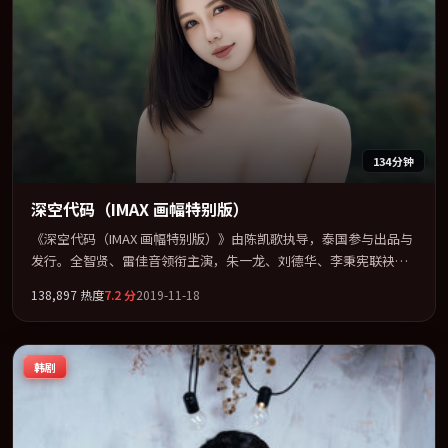
134分钟
深空代码（IMAX 画幅特别版）
《深空代码（IMAX 画幅特别版）》由陈凯歌执导，泰国参与出品与
发行。全智贤、雷佳音领衔主演，朱一龙、刘德华、李秉宪联袂出
演。多条时间线交织，真相在最后一刻才缓缓合拢。全片以「犯
138,897
热度
7.2
分
2019-11-18
罪」类型为骨架，在叙事、表演与视听上力求统一。定于 2019-05-
12 在内地院线及主流平台同步亮相，2019 年度话题片中口碑稳健，
适合喜欢强情节与人物弧光的观众完整观看。
韩剧