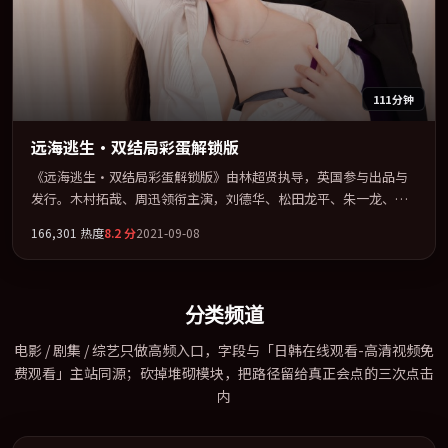
111分钟
远海逃生·双结局彩蛋解锁版
《远海逃生·双结局彩蛋解锁版》由林超贤执导，英国参与出品与
发行。木村拓哉、周迅领衔主演，刘德华、松田龙平、朱一龙、胡
歌联袂出演。在罪案类型框架下完成对时代焦虑的隐喻表达。全片
166,301
热度
8.2
分
2021-09-08
以「悬疑」类型为骨架，在叙事、表演与视听上力求统一。定于
2021-08-19 在内地院线及主流平台同步亮相，2021 年度话题片中口
碑稳健，适合喜欢强情节与人物弧光的观众完整观看。
分类频道
电影 / 剧集 / 综艺只做高频入口，字段与「日韩在线观看-高清视频免
费观看」主站同源；砍掉堆砌模块，把路径留给真正会点的三次点击
内