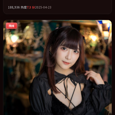
把一场意外写成对命运与选择的漫长追问。全片以「传记」类型为
188,936
热度
7.3
分
2025-04-23
骨架，在叙事、表演与视听上力求统一。定于 2025-08-05 在内地院
线及主流平台同步亮相，2025 年度话题片中口碑稳健，适合喜欢强
情节与人物弧光的观众完整观看。
院线