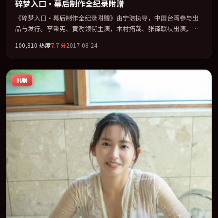
碎梦入口·幕后制作全纪录附赠
《碎梦入口·幕后制作全纪录附赠》由宁浩执导，中国台湾参与出
品与发行。李秉宪、黄渤领衔主演，木村拓哉、张译联袂出演。在
信任崩塌与自我救赎之间反复拉扯。全片以「科幻」类型为骨架，
100,810
热度
7.7
分
2017-08-24
在叙事、表演与视听上力求统一。定于 2017-04-02 在内地院线及主
流平台同步亮相，2017 年度话题片中口碑稳健，适合喜欢强情节与
人物弧光的观众完整观看。
韩剧