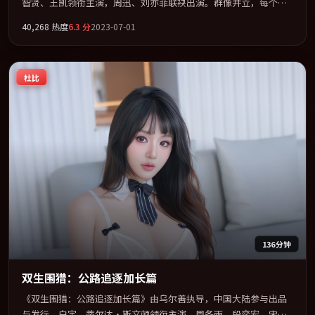
智贤、王凯领衔主演，周迅、刘亦菲联袂出演。群像并立，每个人
物都背负不可告人的过去。全片以「犯罪」类型为骨架，在叙事、
40,268
热度
6.3
分
2023-07-01
表演与视听上力求统一。定于 2023-10-26 在内地院线及主流平台同
步亮相，2023 年度话题片中口碑稳健，适合喜欢强情节与人物弧光
的观众完整观看。
杜比
136分钟
双生围猎：公路追逐加长篇
《双生围猎：公路追逐加长篇》由乌尔善执导，中国大陆参与出品
与发行。白宇、蒂尔达·斯文顿领衔主演，周冬雨、段奕宏、宋康