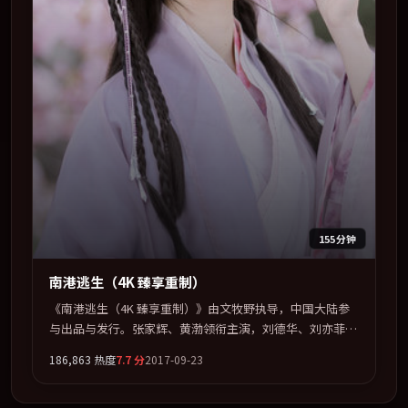
155分钟
南港逃生（4K 臻享重制）
《南港逃生（4K 臻享重制）》由文牧野执导，中国大陆参
与出品与发行。张家辉、黄渤领衔主演，刘德华、刘亦菲、
刘青云、宋康昊联袂出演。在罪案类型框架下完成对时代焦
186,863
热度
7.7
分
2017-09-23
虑的隐喻表达。全片以「奇幻」类型为骨架，在叙事、表演
与视听上力求统一。定于 2017-08-25 在内地院线及主流平