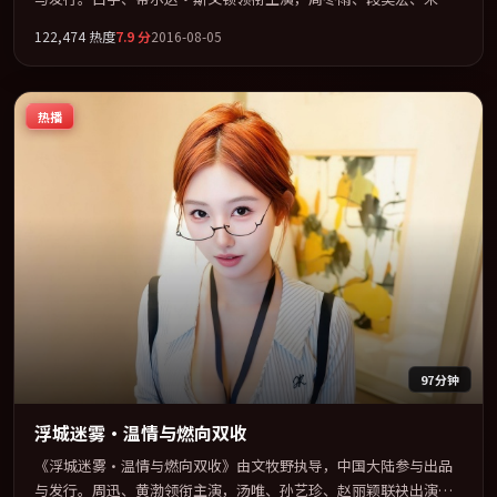
昊联袂出演。以冷峻镜头剖开都市缝隙里的人性温度。全片以「犯
122,474
热度
7.9
分
2016-08-05
罪」类型为骨架，在叙事、表演与视听上力求统一。定于 2016-10-
20 在内地院线及主流平台同步亮相，2016 年度话题片中口碑稳健，
适合喜欢强情节与人物弧光的观众完整观看。
热播
97分钟
浮城迷雾·温情与燃向双收
《浮城迷雾·温情与燃向双收》由文牧野执导，中国大陆参与出品
与发行。周迅、黄渤领衔主演，汤唯、孙艺珍、赵丽颖联袂出演。