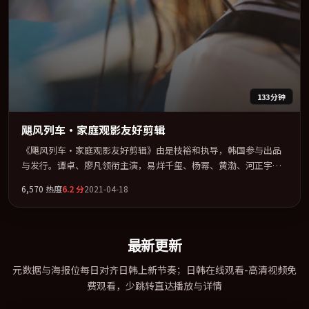
133分钟
飓风列车·家庭观影友好剪辑
《飓风列车·家庭观影友好剪辑》由是枝裕和执导，韩国参与出品
与发行。谭卓、廖凡领衔主演，易烊千玺、杨幂、黄渤、河正宇联
袂出演。在信任崩塌与自我救赎之间反复拉扯。全片以「惊悚」类
6,570
热度
6.2
分
2021-04-18
型为骨架，在叙事、表演与视听上力求统一。定于 2021-07-06 在内
地院线及主流平台同步亮相，2021 年度话题片中口碑稳健，适合喜
欢强情节与人物弧光的观众完整观看。
最新更新
元数据与海报位每日对齐日韩上新节奏；日韩在线观看-高清视频免
费观看，少跳转直达播放与详情