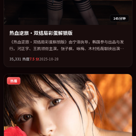
145分钟
热血逆旅·双结局彩蛋解锁版
《热血逆旅·双结局彩蛋解锁版》由宁浩执导，韩国参与出品与发
行。河正宇、王凯领衔主演，张子枫、咏梅、木村拓哉联袂出演。
在信任崩塌与自我救赎之间反复拉扯。全片以「惊悚」类型为骨
35,331
热度
7.5
分
2025-10-28
架，在叙事、表演与视听上力求统一。定于 2025-07-13 在内地院线
及主流平台同步亮相，2025 年度话题片中口碑稳健，适合喜欢强情
节与人物弧光的观众完整观看。
热播