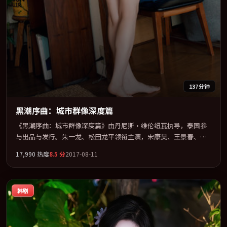
137分钟
黑潮序曲：城市群像深度篇
《黑潮序曲：城市群像深度篇》由丹尼斯·维伦纽瓦执导，泰国参
与出品与发行。朱一龙、松田龙平领衔主演，宋康昊、王景春、古
天乐联袂出演。群像并立，每个人物都背负不可告人的过去。全片
17,990
热度
8.5
分
2017-08-11
以「冒险」类型为骨架，在叙事、表演与视听上力求统一。定于
2017-02-08 在内地院线及主流平台同步亮相，2017 年度话题片中口
碑稳健，适合喜欢强情节与人物弧光的观众完整观看。
韩剧