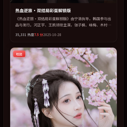
热血逆旅·双结局彩蛋解锁版
《热血逆旅·双结局彩蛋解锁版》由宁浩执导，韩国参与出
品与发行。河正宇、王凯领衔主演，张子枫、咏梅、木村拓
哉联袂出演。在信任崩塌与自我救赎之间反复拉扯。全片以
35,331
热度
7.5
分
2025-10-28
「惊悚」类型为骨架，在叙事、表演与视听上力求统一。定
于 2025-07-13 在内地院线及主流平台同步亮相，2025 年度
话题片中口碑稳健，适合喜欢强情节与人物弧光的观众完整
杜比
观看。